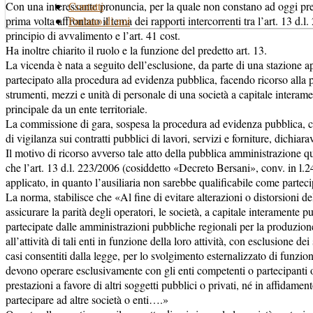
Contatti
Con una interessante pronuncia, per la quale non constano ad oggi pr
Parlano di noi
prima volta affrontato il tema dei rapporti intercorrenti tra l’art. 13 d.l
principio di avvalimento e l’art. 41 cost.
Ha inoltre chiarito il ruolo e la funzione del predetto art. 13.
La vicenda è nata a seguito dell’esclusione, da parte di una stazione 
partecipato alla procedura ad evidenza pubblica, facendo ricorso alla pos
strumenti, mezzi e unità di personale di una società a capitale interame
principale da un ente territoriale.
La commissione di gara, sospesa la procedura ad evidenza pubblica, ch
di vigilanza sui contratti pubblici di lavori, servizi e forniture, dichiar
Il motivo di ricorso avverso tale atto della pubblica amministrazione qui
che l’art. 13 d.l. 223/2006 (cosiddetto «Decreto Bersani», conv. in l
applicato, in quanto l’ausiliaria non sarebbe qualificabile come parteci
La norma, stabilisce che «Al fine di evitare alterazioni o distorsioni d
assicurare la parità degli operatori, le società, a capitale interamente p
partecipate dalle amministrazioni pubbliche regionali per la produzione
all’attività di tali enti in funzione della loro attività, con esclusione de
casi consentiti dalla legge, per lo svolgimento esternalizzato di funzi
devono operare esclusivamente con gli enti competenti o partecipanti 
prestazioni a favore di altri soggetti pubblici o privati, né in affidame
partecipare ad altre società o enti….»