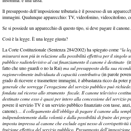
Insomma: è una tassa.
Il presupposto dell’imposizione tributaria è il possesso di un apparecch
immagini. Qualunque apparecchio: TV, videofonino, videocitofono, c
Se si possiede un apparecchio di questo tipo, si deve pagare il canone.
Così è la legge. È una legge giusta?
La Corte Costituzionale (Sentenza 284/2002) ha spiegato come “
la le
misurarsi non più in relazione alla possibilità effettiva per il singolo u
pubblico radiotelevisivo al cui finanziamento il canone è destinato
(i
fatto che uno guardi o no la Rai)
ma sul presupposto della sua ricond
ragionevolmente individuata di capacità contributiva
(in parole pover
grado di ricevere e trasmettere immagini, è abbastanza ricco da poter
generale che sorregge l’erogazione del servizio pubblico può richied
fondata sul ricorso allo strumento fiscale. Il canone televisivo costit
destinato come esso è quasi per intero alla concessione del servizio p
povere il servizio TV è un servizio pubblico finanziato con tasse, anzi
canone)…
il collegamento dell’obbligo di pagare il canone alla semp
indipendentemente dalla volontà e dalla possibilità di fruire dei pro
imposta impressa al canone che esclude ogni nesso di corrispettività i
fruizione effettiva del servizio pubblico. Presupposto dell’imposizion