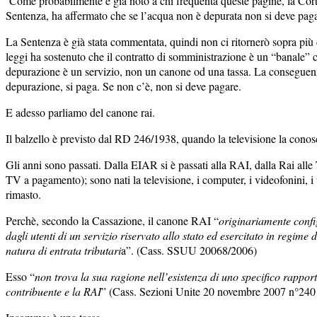
Come probabilmente è già noto a chi frequenta queste pagine, la Cort
Sentenza, ha affermato che se l’acqua non è depurata non si deve pag
La Sentenza è già stata commentata, quindi non ci ritornerò sopra più di
leggi ha sostenuto che il contratto di somministrazione è un “banale” co
depurazione è un servizio, non un canone od una tassa. La conseguenza
depurazione, si paga. Se non c’è, non si deve pagare.
E adesso parliamo del canone rai.
Il balzello è previsto dal RD 246/1938, quando la televisione la conos
Gli anni sono passati. Dalla EIAR si è passati alla RAI, dalla Rai alle
TV a pagamento); sono nati la televisione, i computer, i videofonini, 
rimasto.
Perchè, secondo la Cassazione, il canone RAI “
originariamente confi
dagli utenti di un servizio riservato allo stato ed esercitato in regim
natura di entrata tributari
a”. (Cass. SSUU 20068/2006)
Esso “
non trova la sua ragione nell’esistenza di uno specifico rapport
contribuente e la RAI
” (Cass. Sezioni Unite 20 novembre 2007 n°240