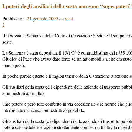
I poteri degli ausiliari della sosta non sono “superpoteri”
Pubblicato il
21 gennaio 2009
da
rossi
2
Interessante Sentenza della Corte di Cassazione Sezione II sui poteri d
sosta.
La Sentenza è stata depositata il 13/1/09 è contraddistinta dal n°551/
Giudice di Pace che aveva dato torto ad un automobilista che era stato
marciapiedi.
In poche parole questo è il ragionamento della Cassazione a sezione s
Gli ausiliari della sosta ed i dipendenti delle aziende di trasporto pub
amministrative (multe).
Tale potere è però loro conferito in via eccezionale e le norme che gli
interpretate nel senso più restrittivo possibile.
Gli ausiliari della sosta (e i dipendenti delle aziende di trasporto pubbl
potere solo se tale esercizio è strettamente connesso all’attività di gest