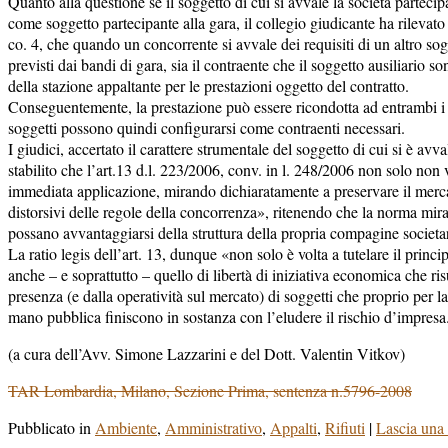
Quanto alla questione se il soggetto di cui si avvale la società parteci
come soggetto partecipante alla gara, il collegio giudicante ha rilevato 
co. 4, che quando un concorrente si avvale dei requisiti di un altro sogg
previsti dai bandi di gara, sia il contraente che il soggetto ausiliario s
della stazione appaltante per le prestazioni oggetto del contratto.
Conseguentemente, la prestazione può essere ricondotta ad entrambi i s
soggetti possono quindi configurarsi come contraenti necessari.
I giudici, accertato il carattere strumentale del soggetto di cui si è avv
stabilito che l’art.13 d.l. 223/2006, conv. in l. 248/2006 non solo non v
immediata applicazione, mirando dichiaratamente a preservare il merca
distorsivi delle regole della concorrenza», ritenendo che la norma mir
possano avvantaggiarsi della struttura della propria compagine societar
La ratio legis dell’art. 13, dunque «non solo è volta a tutelare il princ
anche – e soprattutto – quello di libertà di iniziativa economica che r
presenza (e dalla operatività sul mercato) di soggetti che proprio per l
mano pubblica finiscono in sostanza con l’eludere il rischio d’impresa
(a cura dell’Avv. Simone Lazzarini e del Dott. Valentin Vitkov)
TAR Lombardia, Milano, Sezione Prima, sentenza n.5796-2008
Pubblicato in
Ambiente
,
Amministrativo
,
Appalti
,
Rifiuti
|
Lascia una 