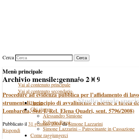
Studio 
Lazzari
Cerca
Simion
Menù principale
Archivio mensile:
gennaio 2009
Vai al contenuto principale
Vai al contenuto secondario
Procedure ad evidenza pubblica per l’affidamento di lavori
Studio legale speci
strumentali, principio di avvalimento e norme a tutela 
Home
Chi siamo
Lombardia, Sez. I, Rel. Elena Quadri, sent. 5796/2008)
Alessandro Simione
Roberto Rossi
Pubblicato il
31 gennaio 2009
da
Simone Lazzarini
Simone Lazzarini – Patrocinante in Cassazione
Rispondi
Come raggiungerci